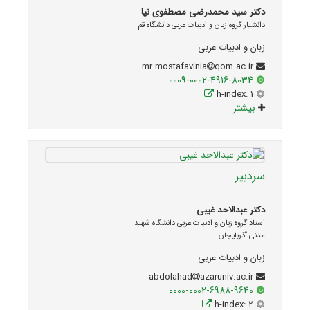
دکتر سید محمدرضی مصطفوی نیا
دانشیار گروه زبان و ادبیات عربی دانشگاه قم
زبان و ادبیات عربی
qom.ac.ir
mr.mostafavinia
0009-0002-4916-8034
h-index: 1
بیشتر
سردبیر
دکتر عبدالاحد غیبی
استاد گروه زبان و ادبیات عربی دانشگاه شهید
مدنی آذربایجان
زبان و ادبیات عربی
azaruniv.ac.ir
abdolahad
0000-0002-6988-9640
h-index: 2