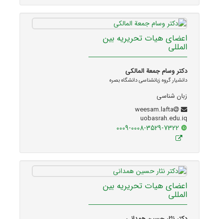
اعضای هیات تحریریه بین
المللی
دکتر وسام جمعة المالکی
دانشیار گروه زبانشناسی دانشگاه بصره
زبان شناسی
weesam.lafta
uobasrah.edu.iq
0009-0008-3529-7322
اعضای هیات تحریریه بین
المللی
دکتر نثار حسین همدانی