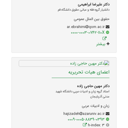
دکتر علیرضا ابراهیمی
دانشیار گروه فقه و مبانی حقوق دانشگاه قم
حقوق بین الملل عمومی
qom.ac.ir
ar.ebrahimi
0000-0003-0742-110X
بیشتر
اعضای هیات تحریریه
دکتر مهین حاجی زاده
استاد گروه زبان و ادبیات عربی دانشگاه شهید
مدنی آذربایجان
زبان و ادبیات عربی
azaruniv.ac.ir
hajizadeh
0009-0005-8839-0393
h-index: 3