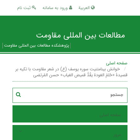
العربیة
ورود به سامانه
ثبت نام
مطالعات بین المللی مقاومت
پژوهشکده مطالعات بین المللی مقاومت
صفحه اصلی
خوانش بینامتنیت سوره یوسف (ع) در شعر مقاومت با تکیه بر
قصیدۀ «حُلمُ العَودة یقُدُّ قمیصَ الغیاب» حسن المُرتضى
صفحه اصلی
مرور