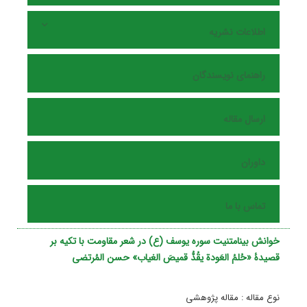
اطلاعات نشریه
راهنمای نویسندگان
ارسال مقاله
داوران
تماس با ما
خوانش بینامتنیت سوره یوسف (ع) در شعر مقاومت با تکیه بر
قصیدۀ «حُلمُ العَودة یقُدُّ قمیصَ الغیاب» حسن المُرتضى
نوع مقاله : مقاله پژوهشی