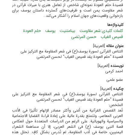
قصیدۀ حلم العودة نمونه‌ای شاخص از تعامل هنری با میراث قرآنی در
شعر مقاومت یمن است و ظرفیت‌های گسترده داستان یوسف برای
بازخوانی واقعیت‌های جهان اسلام را آشکار می‌کند..
کلیدواژه‌ها
کلمات کلیدی:شعر مقاومت
بینامتنیت
یوسف
حلم العودة
قمیص الغیاب
حسن المرتضی
عنوان مقاله
[العربیة]
التناص القرآنی لسورة یوسف(ع) فی شعر المقاومة مع الترکیز على
قصیدة "حلم العودة یقد قمیص الغیاب" لحسن المرتضى
نویسنده
[العربیة]
احمد کرمی
عضو علمی
چکیده
[العربیة]
التناص القرآنی لسورة یوسف(ع) فی شعر المقاومة مع الترکیز على
قصیدة "حلم العودة یقد قمیص الغیاب" لحسن المرتضى
الملخص:
تُعد القصص القرآنیة من أغنى وأکثر مصادر الإلهام تأثیرًا فی الأدب
العربی المعاصر، وتتمتع بقدرة عالیة على إعادة قراءة القضایا الاجتماعیة
والسیاسیة والهویاتیة. على الرغم من الدراسات المتعددة حول انعکاس
قصة النبی یوسف (ع) فی الشعر العربی، إلا أن مساهمة الشعراء
الیمنیین، خاصة فی أدب المقاومة، لم تُدرس بشکل کافٍ. تحلل هذه