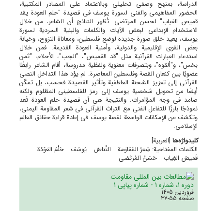
الدراسة، بمنهج وصفی تحلیلی وبالاعتماد على المصادر المکتبیة،
الحضور المفاهیمی والفنی لسورة یوسف فی قصیدة "حلم العودة یقد
قمیص الغیاب" لحسن المرتضى. تُظهر النتائج أن الشاعر، من خلال
الاستخدام الإبداعی لبعض الآیات والکلمات والبنیة السردیة لسورة
یوسف، یعید خلق صورة جدیدة لوضع فلسطین، ومعاناة النزوح، وخیانة
بعض القوى الإقلیمیة والدولیة، وأمنیة العودة القدیمة. فمن خلال
استدعاء العبارات القرآنیة مثل "قد القمیص"، "الجب"، الأحلام، "ثمن
بخس"، و"ألقوه"، وبتصرفات معنویة ولفظیة مدروسة، أقام الشاعر رابطًا
عضویًا بین کنعان القصة وفلسطین المعاصرة. لم یؤد هذا التداخل النصی
القرآنی إلى تعزیز الشحنة العاطفیة وتأثیر القصیدة فحسب، بل تمکّن
أیضًا من تحویل شخصیة یوسف إلى رمز للفلسطینی المظلوم ولکنه
صامد فی وجه المؤامرات. والنتیجة هی أن قصیدة حلم العودة تُعد
نموذجًا بارزًا للتفاعل الفنی مع التراث القرآنی فی شعر المقاومة الیمنی،
وتکشف عن الإمکانات الواسعة لقصة یوسف فی إعادة قراءة حقائق العالم
الإسلامی.
کلیدواژه‌ها
[العربیة]
الکلمات المفتاحیة: شِعرُ المُقاوَمة
التَّناصّ
یُوسُف
حُلْمُ العَوْدَة
قَمیصُ الغِیاب
حَسَنُ المُرتَضى
دوره 1، شماره 1 - شماره پیاپی 1
فروردین 1405
صفحه
37-55