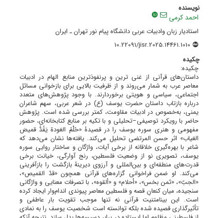
نویسنده
احمد کرمی
استادیار زبان وادبیات عربی دانشگاه پیام نور تهران ـ ایران
10.22091/jisr.2025.14461.1010
چکیده
چکیده:
داستان‌های قرآنی از غنی ترین و پرنفوذترین منابع الهام در ادبیات
معاصر عرب به شمار می‌روند و از ظرفیت بالایی برای بازخوانی مسائل
اجتماعی، سیاسی و هویتی برخوردارند. با وجود پژوهش‌های متعدد
درباره بازتاب داستان حضرت یوسف (ع) در شعر عربی، سهم شاعران
یمنی، به‌خصوص در ادبیات مقاومت، کمتر بررسی شده است. پژوهش
حاضر با رویکرد توصیفی–تحلیلی و با تکیه بر منابع کتابخانه‌ای، حضور
مفهومی و هنری سوره یوسف را در قصیدۀ «حُلْمُ العَودة یَقُدُّ قمیصَ
الغیاب» اثر حسن المرتضی تحلیل می‌کند. یافته‌ها نشان می‌دهد که
شاعر با بهره‌گیری خلاقانه از برخی آیات، واژگان و ساختار روایی سوره
یوسف، تصویری نو از وضعیت فلسطین، رنج آوارگی، خیانت برخی
قدرت‌های منطقه‌ای و بین‌المللی و آرزوی دیرینۀ بازگشت را بازآفرینی
می‌کند. او ضمن فراخوانی گزاره‌های قرآنی همچون «قدّ القمیص»،
«الجبّ»، «ثمن بخس»، «أحلام» و «ألقوه»، با تصرفات معنایی و واژگانی
سنجیده، میان کنعانِ قصه و فلسطین معاصر پیوندی اندام‌وار ایجاد کرده
است. این بینامتنیت قرآنی نه تنها موجب تقویت بار عاطفی و
تأثیرگذاری قصیده شده بلکه توانسته است شخصیت یوسف را به نمادی
از فلسطینیِ مظلوم اما ایستاده در برابر دسیسه‌ها بدل سازد. نتیجه آنکه